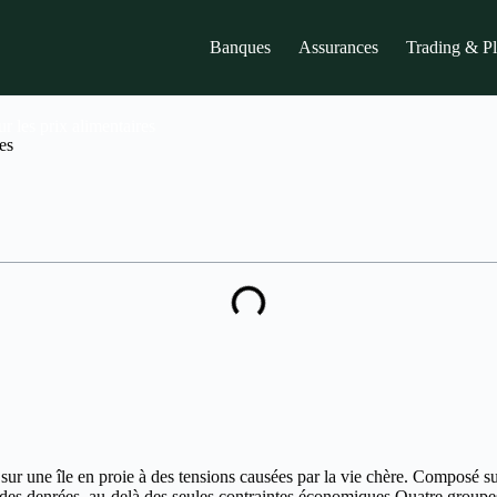
Banques
Assurances
Trading & P
r les prix alimentaires
es
ur une île en proie à des tensions causées par la vie chère. Composé su
rif des denrées, au-delà des seules contraintes économiques.Quatre group