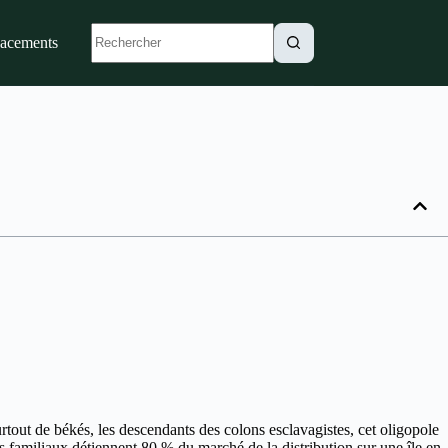
lacements
rtout de békés, les descendants des colons esclavagistes, cet oligopole
es familiaux détiennent 80 % du marché de la distribution sur une île en