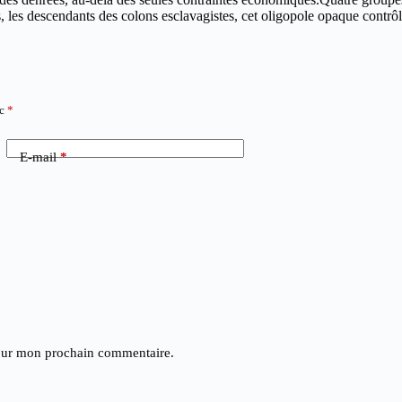
les descendants des colons esclavagistes, cet oligopole opaque contrôle a
ec
*
E-mail
*
pour mon prochain commentaire.