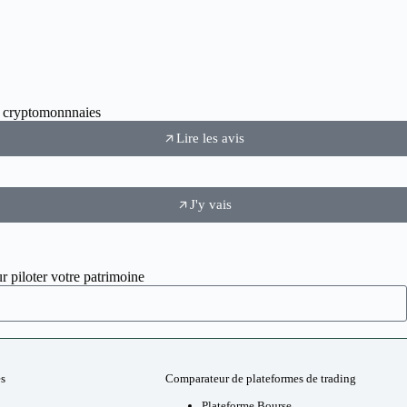
ux cryptomonnnaies
Lire les avis
J'y vais
r piloter votre patrimoine
es
Comparateur de plateformes de trading
Plateforme Bourse