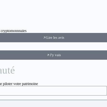
ux cryptomonnnaies
Lire les avis
J'y vais
auté
r piloter votre patrimoine