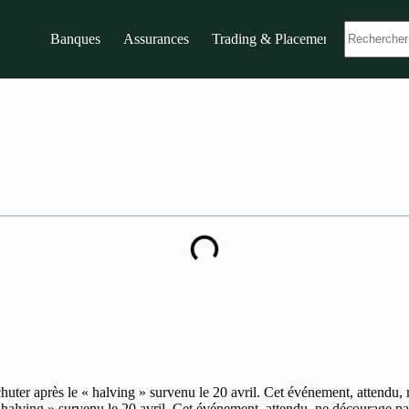
Banques
Assurances
Trading & Placements
huter après le « halving » survenu le 20 avril. Cet événement, attendu, 
« halving » survenu le 20 avril. Cet événement, attendu, ne décourage pa