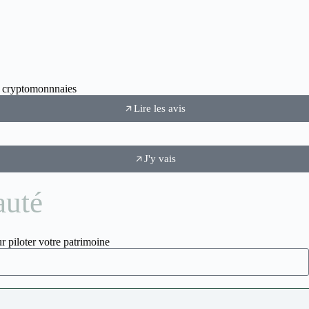
ux cryptomonnnaies
Lire les avis
J'y vais
auté
r piloter votre patrimoine