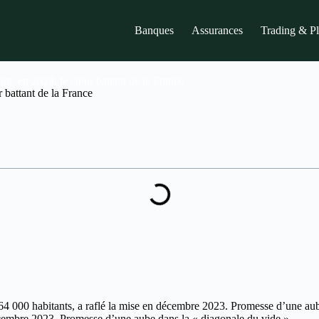
Banques
Assurances
Trading & P
ra, en 2028, le cœur battant de la France
 battant de la France
, 64 000 habitants, a raflé la mise en décembre 2023. Promesse d’une a
n décembre 2023. Promesse d’une aube dans la « diagonale du vide ».