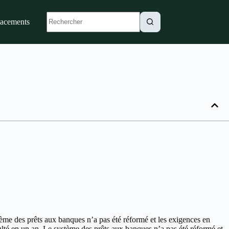
lacements
stème des prêts aux banques n’a pas été réformé et les exigences en
culté en un an. Le système des prêts aux banques n’a pas été réformé et