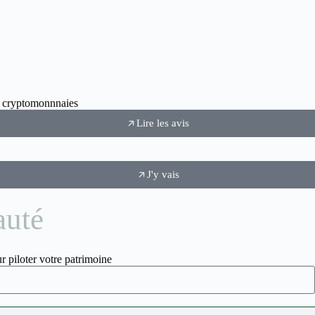
ux cryptomonnnaies
Lire les avis
J'y vais
auté
r piloter votre patrimoine