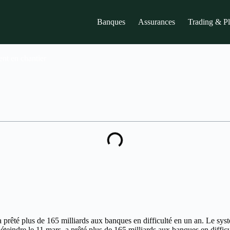
Banques
Assurances
Trading & P
ent en chantier
 a prêté plus de 165 milliards aux banques en difficulté en un an. Le sy
’éteindre le 11 mars, a prêté plus de 165 milliards aux banques en diffi