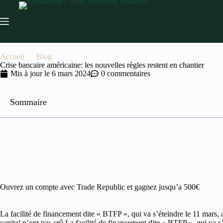
Accueil
Blog
Crise bancaire américaine: les nouvelles règles rest
Crise bancaire américaine: les nouvelles règles restent en chantier
Mis à jour le
6 mars 2024
0 commentaires
Sommaire
Ouvrez un compte avec Trade Republic et gagnez jusqu’a 500€
La facilité de financement dite « BTFP », qui va s’éteindre le 11 mars,
capital n’ont pas crû.La facilité de financement dite « BTFP », qui va s