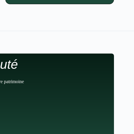
uté
re patrimoine