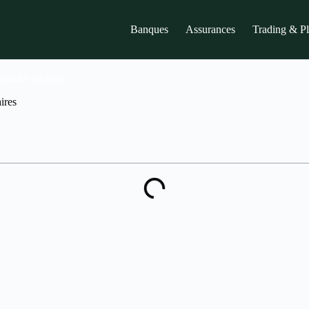
Banques
Assurances
Trading & P
pisodes récents
ires