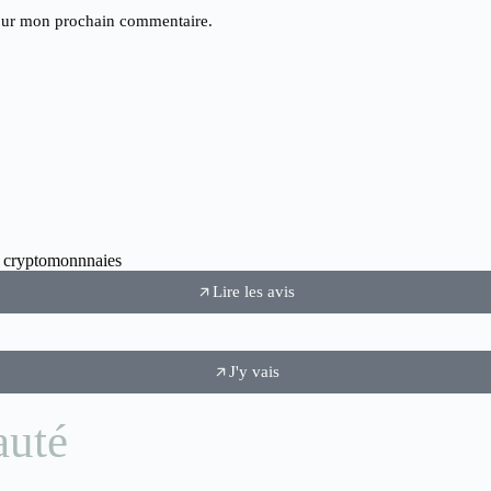
pour mon prochain commentaire.
ux cryptomonnnaies
Lire les avis
J'y vais
auté