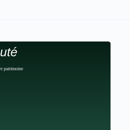
uté
re patrimoine