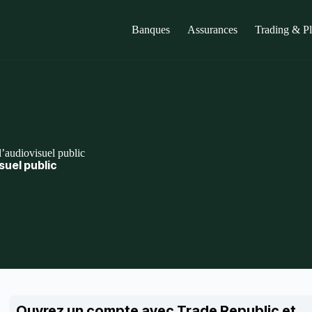
Banques
Assurances
Trading & P
’audiovisuel public
suel public
Ouvrez un compte avec Trade Republic et