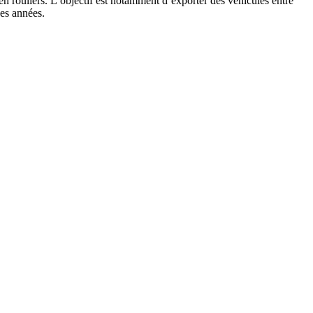
ouliers. L’objectif est notamment d’exporter des véhicules entre
ines années.