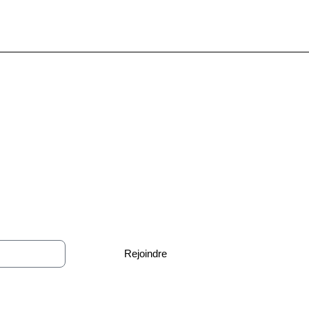
joignez
notre communa
més des dernières actualités économiques et financières pour piloter vot
Rejoindre