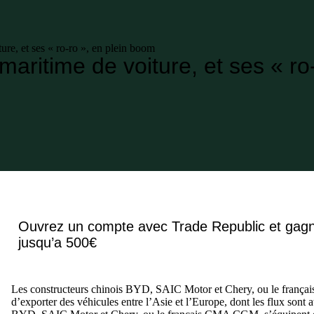
ure, et ses « ro-ro », en plein boom
aritime de voiture, et ses « ro
Ouvrez un compte avec Trade Republic et gag
jusqu’a 500€
Les constructeurs chinois BYD, SAIC Motor et Chery, ou le françai
d’exporter des véhicules entre l’Asie et l’Europe, dont les flux sont