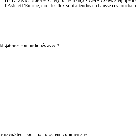
BYD, SAIC Motor et Chery, ou le français CMA CGM, s’équipent en r
l’Asie et l’Europe, dont les flux sont attendus en hausse ces procha
ligatoires sont indiqués avec
*
ce navigateur pour mon prochain commentaire.