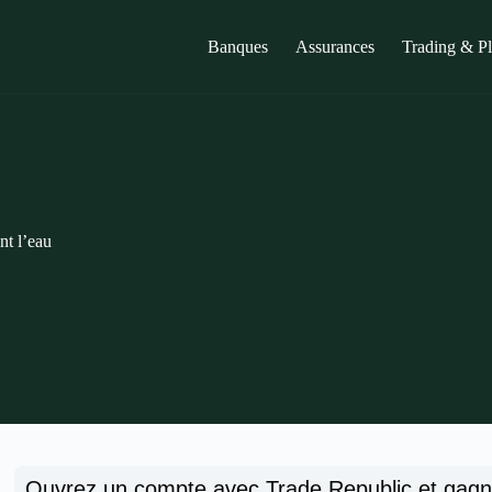
Banques
Assurances
Trading & P
t l’eau
Ouvrez un compte avec Trade Republic et gag