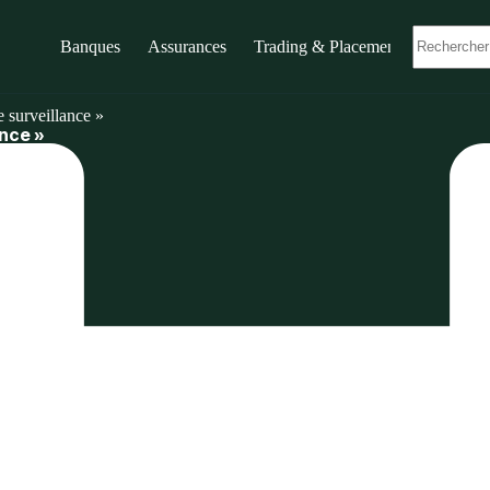
Banques
Assurances
Trading & Placements
e surveillance »
ance »