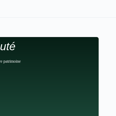
uté
re patrimoine