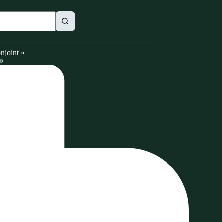
njoint »
 »