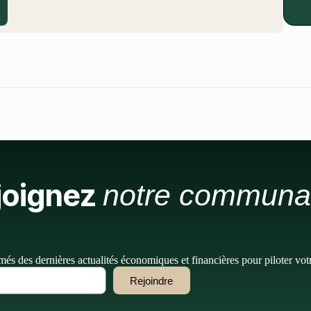
joignez
notre communa
més des dernières actualités économiques et financières pour piloter vot
Rejoindre