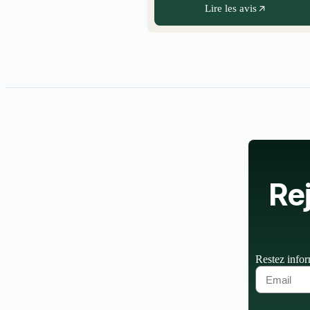
Lire les avis
Re
Restez infor