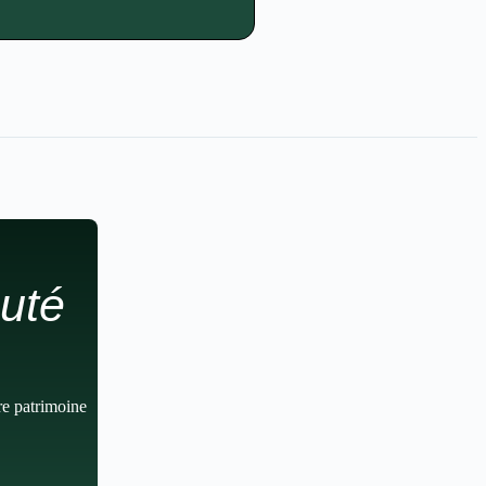
uté
re patrimoine