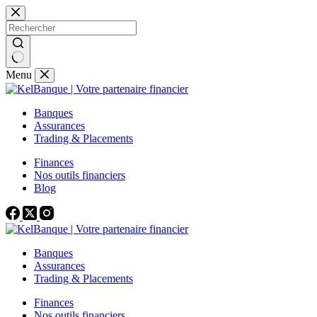
Passer
au
contenu
Aucun
Menu
résultat
Banques
Assurances
Trading & Placements
Finances
Nos outils financiers
Blog
Banques
Assurances
Trading & Placements
Finances
Nos outils financiers