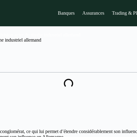
Banques
Assurances
Trading & P
vision acier du mythe industriel allemand
e industriel allemand
u conglomérat, ce qui lui permet d’étendre considérablement son influen
lement son influence en Allemagne.