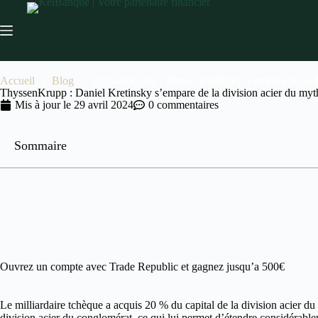
Accueil
Blog
ThyssenKrupp : Daniel Kretinsky s’empare de la di
ThyssenKrupp : Daniel Kretinsky s’empare de la division acier du myth
Mis à jour le
29 avril 2024
0 commentaires
Sommaire
Ouvrez un compte avec Trade Republic et gagnez jusqu’a 500€
Le milliardaire tchèque a acquis 20 % du capital de la division acier d
division acier du conglomérat, ce qui lui permet d’étendre considérab