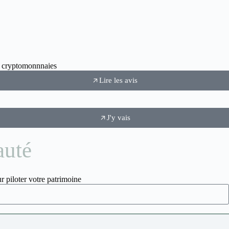
ux cryptomonnnaies
Lire les avis
J'y vais
auté
r piloter votre patrimoine