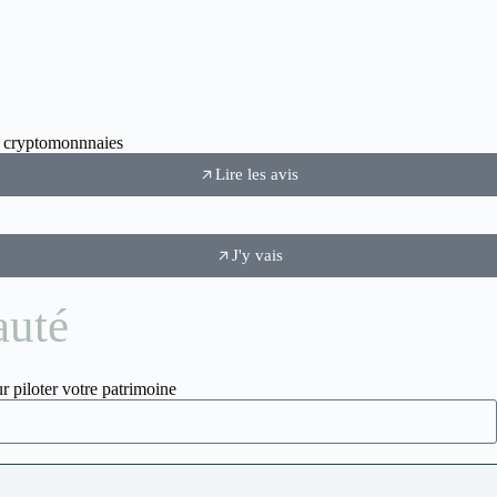
ux cryptomonnnaies
Lire les avis
J'y vais
auté
r piloter votre patrimoine