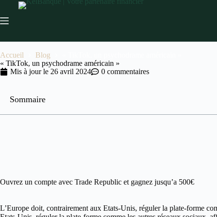
Accueil
Blog
« TikTok, un psychodrame américain »
« TikTok, un psychodrame américain »
Mis à jour le
26 avril 2024
0 commentaires
Sommaire
Ouvrez un compte avec Trade Republic et gagnez jusqu’a 500€
L’Europe doit, contrairement aux Etats-Unis, réguler la plate-forme co
Etats-Unis, réguler la plate-forme comme les autres réseaux sociaux, af