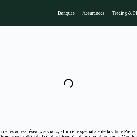
Banques
Assurances
Trading & P
mme les autres réseaux sociaux, affirme le spécialiste de la Chine Pier
firme le spécialiste de la Chine Pierre Sel dans une tribune au « Monde